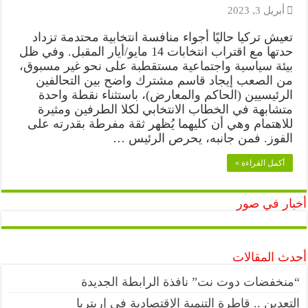
أبريل 3, 2023
تعيش تركيا حاليًا أجواء منافسة انتخابية محتدمة تزداد
حدتها مع اقتراب انتخابات 14 مايو/أيار المقبل. وفي ظل
بيئة سياسية واجتماعية مستقطبة على نحو غير مسبوق،
من الصعب إيجاد قاسم مشترك واضح بين التحالفين
الرئيسيين (الحاكم والمعارض)، باستثناء نقطة واحدة
متشابهة في الخطاب الانتخابي لكلا الطرفين ومثيرة
للاهتمام وهي أن كليهما يُظهر ثقة مفرطة بقدرته على
الفوز. فمن جانبه، يحرص الرئيس …
أكمل القراءة »
أخبار في صور
أحدث المقالات
“منخفضات دوت نت” نافذة الرابطة الجديدة
التعدين .. قاطرة التنمية الإقتصادية في إريتريا