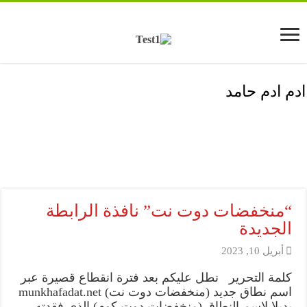
ادم ادم حامد
“منخفضات دوت نت” نافذة الرابطة
الجديدة
أبريل 10, 2023
كلمة التحرير نطل عليكم بعد فترة انقطاع قصيرة عبر
اسم نطاق جديد (منخفضات دوت نت) munkhafadat.net
بديلا لاسم النطاق (منخفضات دوت كوم) الذي فقدته