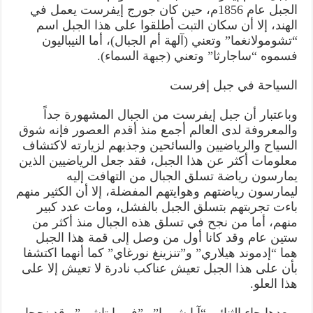
الجبل عام 1856م، حين كان جورج إيفرست يعمل في
الهند، إلا أن سكان التبت أطلقوا على هذا الجبل اسم
“تشومولانغما” وتعني (آلهة أم الجبال)، أما النيباليون
فسموه “ساجارثا” وتعني (جبهة السماء).
السياحة في جبل إفرست
وباعتبار أن جبل إيفرست من الجبال المشهورة جداً
والمعروفة لدى العالم أجمع منذ أقدم العصور فإنه شوق
السياح والرياضيين والسائحين وجذبهم لزيارته لاكتشاف
معلومات أكثر عن هذا الجبل، فقد جعل الرياضيين الذين
يمارسون رياضة تسلق الجبال من التهافت إليه
ليمارسون رياضتهم وهوايتهم المفضلة، إلا أن الكثير منهم
باءت تجربتهم بتسلق الجبل بالفشل، ومات عدد كبير
منهم، أما من نجح في تسلق هذه الجبال منذ أكثر من
ستين عام وقد كانا أول من وصل إلى قمة هذا الجبل
هما “إدموند هيلاري” و”تنزينغ نورغاي” كما أنهما اكتشفا
بأن على هذا الجبل تعيش عناكب نادرة لا تعيش إلا على
هذا العلو.
وبعدها جاء الثنائي “آبا شيربا” و”فوربا تاشي” وقد نجحا