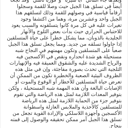
أيضاً في تسلق هذا الجبل حيث وصلا للقمة وسجلوا
أرقاماً قياسية في وصولهم للقمة وذلك لتسلقهم هذا
الجبل واحد وعشرين مرة، وهما من اكتشفا وجود
تغيرات عليه في كل مرة كانوا يتسلقونه والسبب يعود
للاحتباس الحراري حيث بدأت بعض الثلوج والأنهار
الجليدية بالذوبان، مما يشكل خطراً على حياة المتسلقين
إذا حاولوا تسلقه من جديد. ومما يجعل تسلق هذا الجبل
صعباً على المتسلقين وتكون مهمتهم في النجاح شبه
مستحيلة هو شدة انحداره ونقص في الأكسجين فيه
والرياح الشديدة عليه والشقوق العميقة فيه والإنهيارات
الثلجية التي تحدث بصورة مفاجئة، وإن في مثل هذه
الظروف البيئية الصعبة والخطيرة تكون من الممكن أن
تعرض حياة المتسلقين للأخطار أو الوقوع والموت أو
الإصابات البالغة وأن هذه المهمة شبه المستحيلة ، ولكن
بتوفير المعدات اللازمة لمثل هذه الرياضة والتي تقوم
بتوفير جزء من الحماية اللازمة لمثل هذه الرياضة
للمتسلقين كالأحذية والملابس العازلة واسطوانة
الأكسجين وأجهزة اللاسلكي والإرادة القوية تجعل من
تسلق هذا الجبل أمر ممكن تحقيقه والوصول إلى قمته
بنجاح.